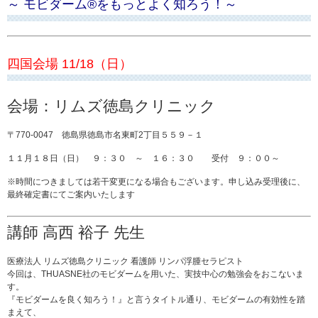
～ モビダーム®をもっとよく知ろう！～
四国会場 11/18（日）
会場：リムズ徳島クリニック
〒770-0047 徳島県徳島市名東町2丁目５５９－１
１１月１８日（日） ９：３０ ～ １６：３０ 受付 ９：００～
※時間につきましては若干変更になる場合もございます。申し込み受理後に、
最終確定書にてご案内いたします
講師 高西 裕子 先生
医療法人 リムズ徳島クリニック 看護師 リンパ浮腫セラピスト
今回は、THUASNE社のモビダームを用いた、実技中心の勉強会をおこないま
す。
『モビダームを良く知ろう！』と言うタイトル通り、モビダームの有効性を踏
まえて、