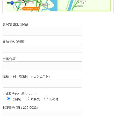
貴院/貴施設 (必須)
参加者名 (必須)
所属/部署
職種 （例：看護師 / セラピスト）
ご連絡先の住所について
ご自宅
勤務先
その他
郵便番号 (例：222-0033）