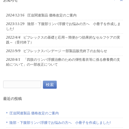
お知らせ
2024/12/16
圧迫関連製品 価格改定のご案内
2023/11/29
陰部・下腹部リンパ浮腫でお悩みの方へ 小冊子を作成しま
した!
2022/4/4
ビフレックスの基礎と応用～簡便かつ効果的なセルフケアの実
践～（受付終了）
2021/9/9
ビフレックスバンデージ 一部製品販売終了のお知らせ
2020/4/1
「四肢のリンパ浮腫治療のための弾性着衣等に係る療養費の支
給について」の一部改正について
検
索:
最近の投稿
圧迫関連製品 価格改定のご案内
陰部・下腹部リンパ浮腫でお悩みの方へ 小冊子を作成しました!