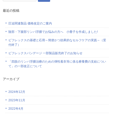
索:
最近の投稿
圧迫関連製品 価格改定のご案内
陰部・下腹部リンパ浮腫でお悩みの方へ 小冊子を作成しました!
ビフレックスの基礎と応用～簡便かつ効果的なセルフケアの実践～（受
付終了）
ビフレックスバンデージ 一部製品販売終了のお知らせ
「四肢のリンパ浮腫治療のための弾性着衣等に係る療養費の支給につい
て」の一部改正について
アーカイブ
2024年12月
2023年11月
2022年4月