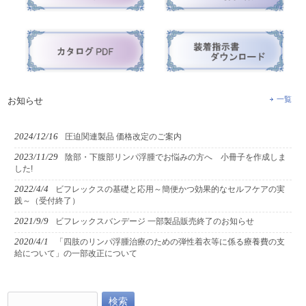
一覧
お知らせ
2024/12/16
圧迫関連製品 価格改定のご案内
2023/11/29
陰部・下腹部リンパ浮腫でお悩みの方へ 小冊子を作成しま
した!
2022/4/4
ビフレックスの基礎と応用～簡便かつ効果的なセルフケアの実
践～（受付終了）
2021/9/9
ビフレックスバンデージ 一部製品販売終了のお知らせ
2020/4/1
「四肢のリンパ浮腫治療のための弾性着衣等に係る療養費の支
給について」の一部改正について
検